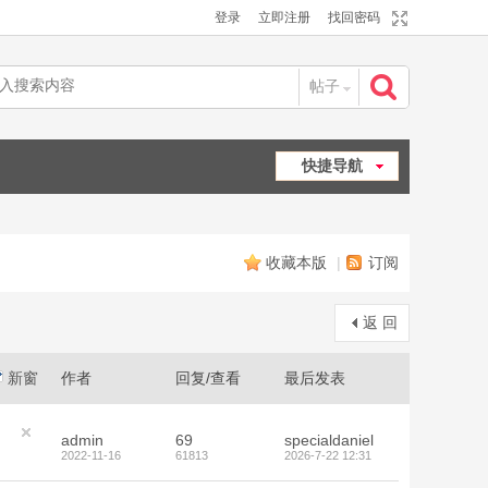
登录
立即注册
找回密码
帖子
搜
快捷导航
索
收藏本版
|
订阅
返 回
新窗
作者
回复/查看
最后发表
admin
69
specialdaniel
2022-11-16
61813
2026-7-22 12:31