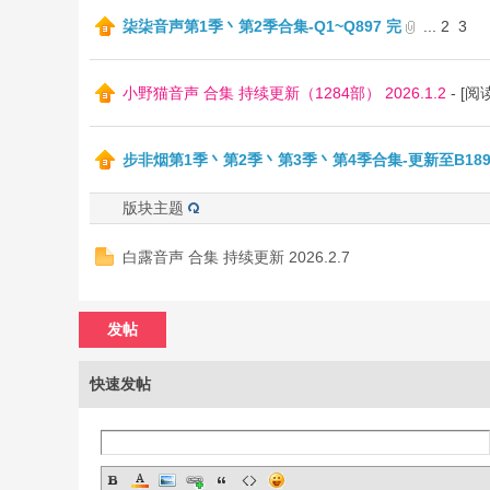
柒柒音声第1季丶第2季合集-Q1~Q897 完
...
2
3
听
小野猫音声 合集 持续更新（1284部） 2026.1.2
- [
步非烟第1季丶第2季丶第3季丶第4季合集-更新至B18
版块主题
bb
白露音声 合集 持续更新 2026.2.7
发帖
快速发帖
s