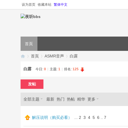
设为首页
收藏本站
繁体中文
首頁
首頁
ASMR音声
白露
白露
今日:
0
|
主题:
1
|
排名:
125
夜
»
›
›
发帖
全部主题
最新
热门
热帖
精华
更多
解压说明（购买必看）
...
2
3
4
5
6
..
7