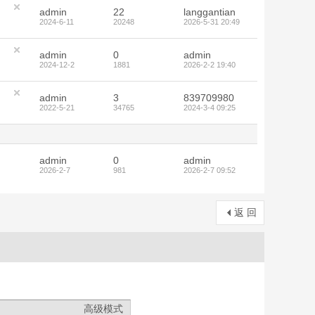
admin
22
langgantian
2024-6-11
20248
2026-5-31 20:49
admin
0
admin
2024-12-2
1881
2026-2-2 19:40
admin
3
839709980
2022-5-21
34765
2024-3-4 09:25
admin
0
admin
2026-2-7
981
2026-2-7 09:52
返 回
高级模式