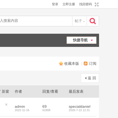
登录
立即注册
找回密码
帖子
搜
快捷导航
索
收藏本版
|
订阅
返 回
新窗
作者
回复/查看
最后发表
admin
69
specialdaniel
2022-11-16
61808
2026-7-22 12:31