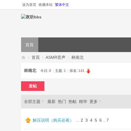
设为首页
收藏本站
繁体中文
首頁
首頁
ASMR音声
林南北
林南北
今日:
0
|
主题:
1
|
排名:
141
夜
»
›
›
发帖
全部主题
最新
热门
热帖
精华
更多
解压说明（购买必看）
...
2
3
4
5
6
..
7