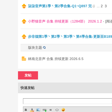
柒柒音声第1季丶第2季合集-Q1~Q897 完
...
2
3
听
小野猫音声 合集 持续更新（1284部） 2026.1.2
- [
步非烟第1季丶第2季丶第3季丶第4季合集-更新至B18
版块主题
bb
林南北音声 合集 持续更新 2026.6.5
发帖
快速发帖
s