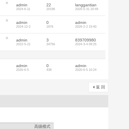
admin
22
langgantian
2024-6-11
20196
2026-5-31 20:49
admin
0
admin
2024-12-2
1876
2026-2-2 19:40
admin
3
839709980
2022-5-21
34756
2024-3-4 09:25
admin
0
admin
2026-6-5
438
2026-6-5 10:24
返 回
高级模式